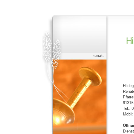
kontakt
Hildeg
Renat
Pfarre
91315 
Tel.: 
Mobil
Öffnu
Dienst