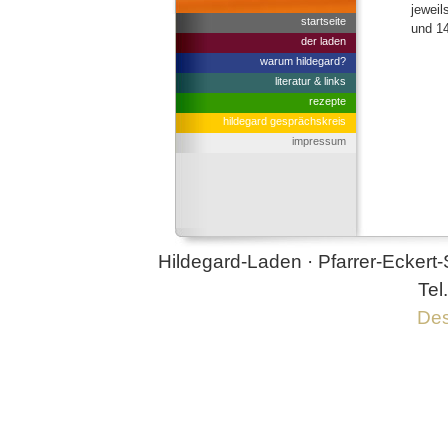
jeweil
startseite
und 14
der laden
warum hildegard?
literatur & links
rezepte
hildegard gesprächskreis
impressum
Hildegard-Laden · Pfarrer-Eckert-
Tel
Des