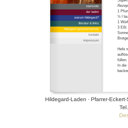
Supers
Rezep
startseite
1 Pfun
der laden
½ l l
warum hildegard?
1 Würf
literatur & links
3 Eßl.
hildegard gesprächskreis
Sonne
kontakt
Brotg
impressum
Hefe m
auflös
füllen.
In die
backe
Hildegard-Laden · Pfarrer-Eckert-
Tel
Des