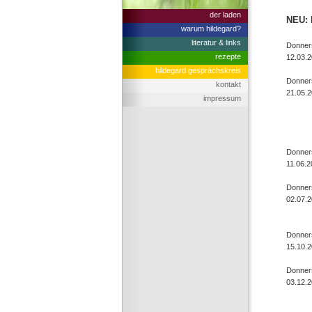
der laden
NEU: 
warum hildegard?
literatur & links
Donner
rezepte
12.03.
hildegard gesprächskreis
Donner
kontakt
21.05.
impressum
Donner
11.06.2
Donner
02.07.
Donner
15.10.
Donner
03.12.