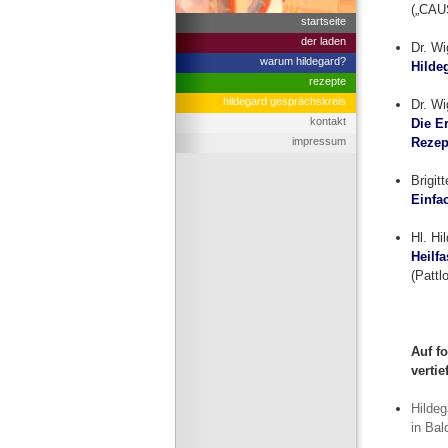
(„CAU
startseite
der laden
Dr. Wi
warum hildegard?
Hilde
rezepte
hildegard gesprächskreis
Dr. Wi
kontakt
Die E
impressum
Rezep
Brigit
Einfa
Hl. Hi
Heilf
(Pattl
Auf f
verti
Hildeg
in Ba