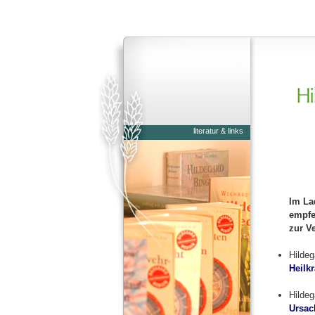
literatur & links
Im La
empfe
zur Ve
Hildeg
Heilkr
Hildeg
Ursac